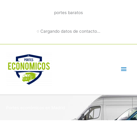
Ir
al
portes baratos
contenido
◌ Cargando datos de contacto…
Men
princ
Portes económicos en Madrid